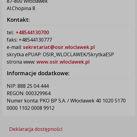
87-800 Włocławek
Al.Chopina 8
Kontakt:
tel.:
+48544130700
faks: +48544130777
e-mail:
sekretariat@osir.wloclawek.pl
skrytka ePUAP: OSIR_WLOCLAWEK/SkrytkaESP
strona www:
www.osir.wloclawek.pl
Informacje dodatkowe:
NIP: 888 25 04 444
REGON: 000329964
Numer konta: PKO BP S.A. / Włocławek 40 1020 5170
0000 1102 0008 9912
Deklaracja dostępności