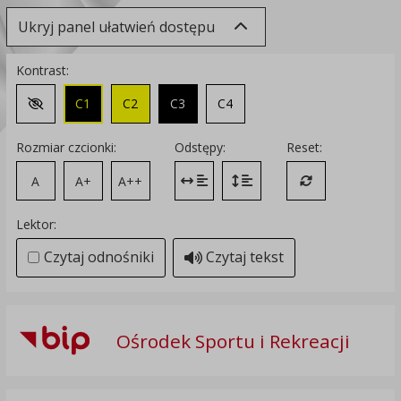
Ukryj panel ułatwień dostępu
Kontrast:
C1
C2
C3
C4
Zmień kontrast na domyślny
Rozmiar czcionki:
Odstępy:
Reset:
A
A+
A++
Zmień odstęp między literami
Zmień interlinię i margines
Przywróć ustawi
Lektor:
Czytaj odnośniki
Czytaj tekst
Ośrodek Sportu i Rekreacji