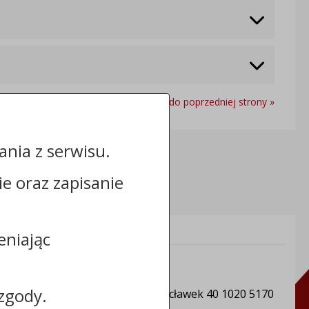
Powrót do poprzedniej strony »
nia z serwisu.
cie oraz zapisanie
Informacje dodatkowe:
eniając
NIP: 888 25 04 444
REGON: 000329964
zgody.
Numer konta: PKO BP S.A. / Włocławek 40 1020 5170