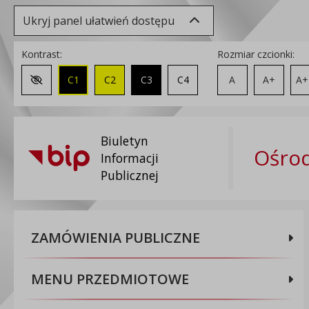
Ukryj panel ułatwień dostępu
Kontrast:
Rozmiar czcionki:
C1
C2
C3
C4
A
A+
A+
Zmień kontrast na domyślny
Biuletyn
Ośrod
Informacji
Publicznej
ZAMÓWIENIA PUBLICZNE
MENU PRZEDMIOTOWE