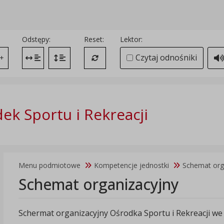
Odstępy:
Reset:
Lektor:
Czytaj odnośniki
+
Zmień odstęp między literami
Zmień interlinię i margines między paragrafami
Przywróć ustawienia domyślne
ek Sportu i Rekreacji
Menu podmiotowe
Kompetencje jednostki
Schemat org
Schemat organizacyjny
Schermat organizacyjny Ośrodka Sportu i Rekreacji w