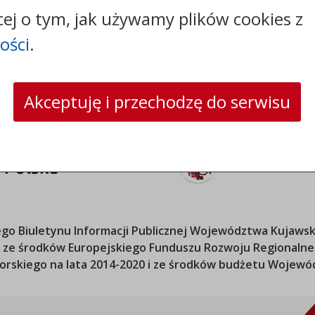
skrytka ePUAP: OSIR_WLOCLAWEK/SkrytkaESP
cej o tym, jak używamy plików cookies z
strona www:
www.osir.wloclawek.pl
ości
.
Akceptuję i przechodzę do serwisu
o Biuletynu Informacji Publicznej
Województwa Kujawsk
ana ze środków Europejskiego Funduszu Rozwoju Regional
orskiego
na lata 2014-2020 i ze środków budżetu
Wojewód