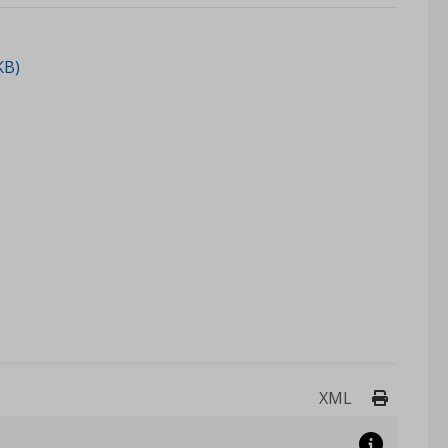
KB)
Drukuj 
XML