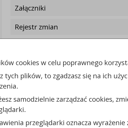
Załączniki
Rejestr zmian
ików cookies w celu poprawnego korzysta
sz tych plików, to zgadzasz się na ich uży
zenia.
Kontakt:
żesz samodzielnie zarządzać cookies, zmi
glądarki.
tel.:
+48544130700
faks: +48544130777
awienia przeglądarki oznacza wyrażenie 
e-mail:
sekretariat@osir.wloclawek.pl